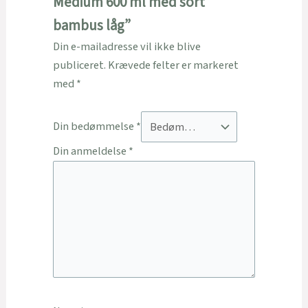
Medium 600 ml med sort
bambus låg”
Din e-mailadresse vil ikke blive
publiceret.
Krævede felter er markeret
med
*
Din bedømmelse
*
Din anmeldelse
*