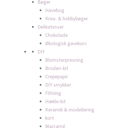
Bøger
Havebog
Krea- & hobbybøger
Delikatesser
Chokolade
Økologisk gavekurv
DIY
Blomsterpresning
Broderi-kit
Crepepapir
DIY smykker
Filtning
Hækle-kit
Keramik & modellering
kort
Macramé