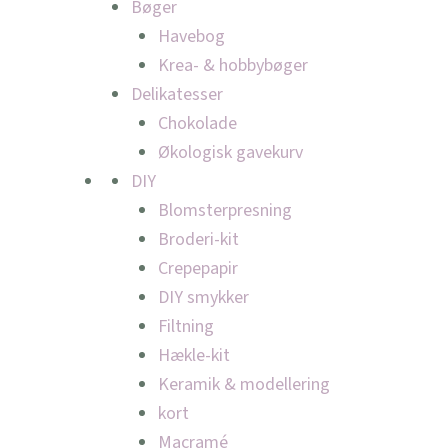
Bøger
Havebog
Krea- & hobbybøger
Delikatesser
Chokolade
Økologisk gavekurv
DIY
Blomsterpresning
Broderi-kit
Crepepapir
DIY smykker
Filtning
Hækle-kit
Keramik & modellering
kort
Macramé