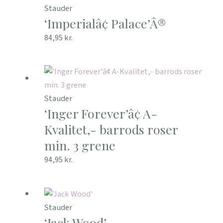
Stauder
‘Imperialâ¢ Palace’Â®
84,95
kr.
Stauder
‘Inger Forever’â¢ A-
Kvalitet,- barrods roser
min. 3 grene
94,95
kr.
Stauder
‘Jack Wood’