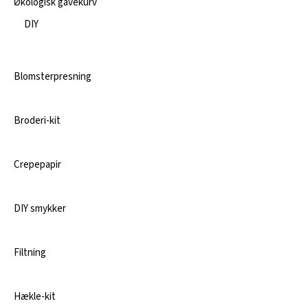
Økologisk gavekurv
DIY
Blomsterpresning
Broderi-kit
Crepepapir
DIY smykker
Filtning
Hækle-kit