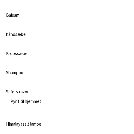
Balsam
håndsæbe
Kropssæbe
Shampoo
Safety razor
Pynt til hjemmet
Himalayasalt lampe