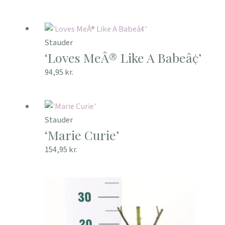
Stauder
‘Loves MeÂ® Like A Babeâ¢’
94,95
kr.
Stauder
‘Marie Curie’
154,95
kr.