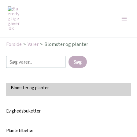
Gå
Søg
Main
til
Men
indholdet
Forside
Varer
Blomster og planter
Søg
Blomster og planter
Evighedsbuketter
Plantetilbehør