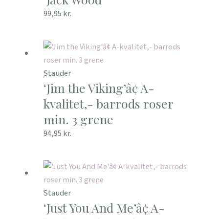
99,95
kr.
Stauder
‘Jim the Viking’â¢ A-
kvalitet,- barrods roser
min. 3 grene
94,95
kr.
Stauder
‘Just You And Me’â¢ A-