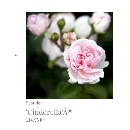
Stauder
‘Cinderella’Â®
114,95
kr.