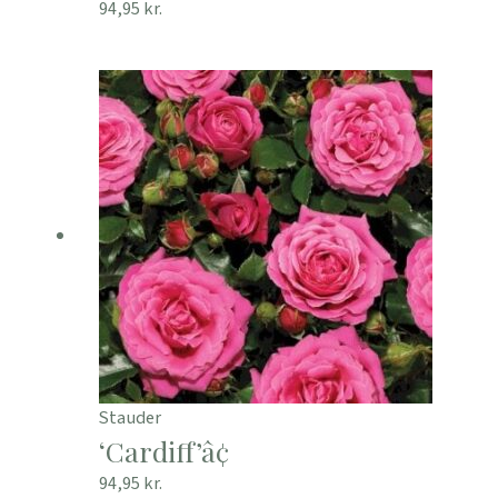
94,95
kr.
Stauder
‘Cardiff’â¢
94,95
kr.