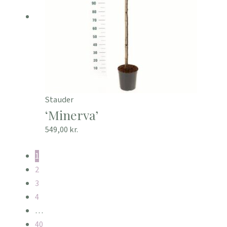
Stauder
‘Minerva’
549,00
kr.
1
2
3
4
…
40