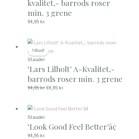
kvalitet,- barrods roser
min. 3 grene
94,95
kr.
Den
Den
oprindelige
aktuelle
Tilbud!
pris
pris
Stauder
‘Lars Lilholt’ A-Kvalitet,-
var:
er:
94,95 kr..
69,95 kr..
barrods roser min. 3 grene
94,95
kr.
69,95
kr.
Stauder
‘Look Good Feel Better’â¢
94,95
kr.