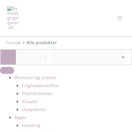
Gå
Main
til
Men
indholdet
Forside
Alle produkter
Blomster og planter
Evighedsbuketter
Plantetilbehør
Stauder
stueplanter
Bøger
Havebog