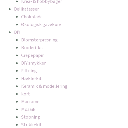
Krea- & hobbybøger
Delikatesser
Chokolade
Økologisk gavekurv
DIY
Blomsterpresning
Broderi-kit
Crepepapir
DIY smykker
Filtning
Hækle-kit
Keramik & modellering
kort
Macramé
Mosaik
Støbning
Strikkekit