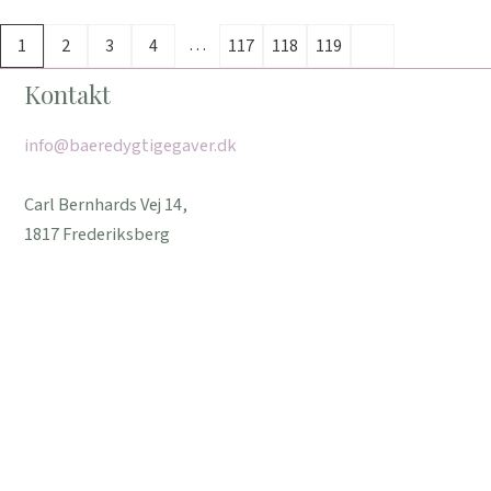
…
1
2
3
4
117
118
119
Kontakt
info@baeredygtigegaver.dk
Carl Bernhards Vej 14,
1817 Frederiksberg
Praktisk
Om os
Cookies- & privatlivspolitik