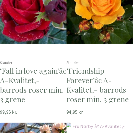
Stauder
Stauder
‘Fall in love again’â¢
‘Friendship
A-Kvalitet,-
Forever’â¢ A-
barrods roser min.
Kvalitet,- barrods
3 grene
roser min. 3 grene
99,95
kr.
94,95
kr.