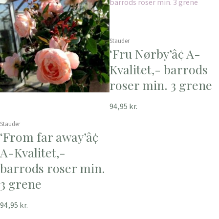
Stauder
‘Fru Nørby’â¢ A-
Kvalitet,- barrods
roser min. 3 grene
94,95
kr.
Stauder
‘From far away’â¢
A-Kvalitet,-
barrods roser min.
3 grene
94,95
kr.