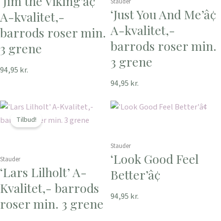
‘Jim the Viking’â¢
Stauder
‘Just You And Me’â¢
A-kvalitet,-
A-kvalitet,-
barrods roser min.
barrods roser min.
3 grene
3 grene
94,95
kr.
94,95
kr.
Den
Den
oprindelige
aktuelle
Tilbud!
pris
pris
var:
er:
Stauder
‘Look Good Feel
94,95 kr..
69,95 kr..
Stauder
‘Lars Lilholt’ A-
Better’â¢
Kvalitet,- barrods
94,95
kr.
roser min. 3 grene