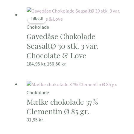
Den
Den
oprindelige
aktuelle
Tilbud!
pris
pris
Chokolade
Gavedåse Chokolade
var:
er:
184,95 kr..
166,50 kr..
SeasaltØ 30 stk. 3 var.
Chocolate & Love
184,95
kr.
166,50
kr.
Chokolade
Mælke chokolade 37%
Clementin Ø 85 gr.
31,95
kr.