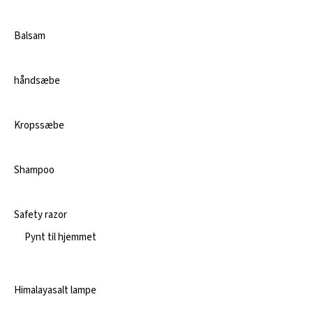
Balsam
håndsæbe
Kropssæbe
Shampoo
Safety razor
Pynt til hjemmet
Himalayasalt lampe