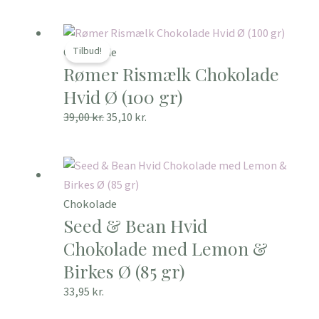
Den
Den
oprindelige
aktuelle
Tilbud!
Chokolade
Rømer Rismælk Chokolade
pris
pris
var:
er:
Hvid Ø (100 gr)
39,00 kr..
35,10 kr..
39,00
kr.
35,10
kr.
Chokolade
Seed & Bean Hvid
Chokolade med Lemon &
Birkes Ø (85 gr)
33,95
kr.