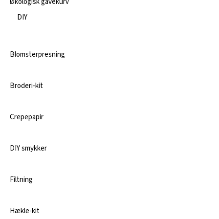
Økologisk gavekurv
DIY
Blomsterpresning
Broderi-kit
Crepepapir
DIY smykker
Filtning
Hækle-kit