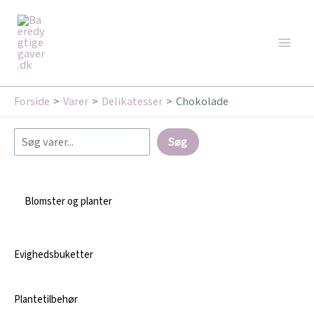
Gå
Søg
Main
til
Men
indholdet
Forside
Varer
Delikatesser
Chokolade
Søg
Blomster og planter
Evighedsbuketter
Plantetilbehør