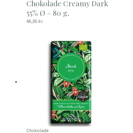
Chokolade Creamy Dark
55% Ø – 80 g.
46,95
kr.
Chokolade