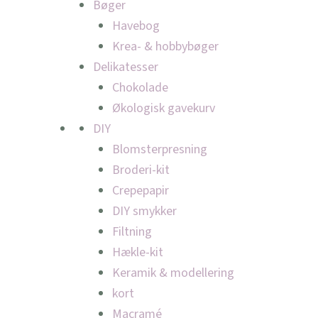
Bøger
Havebog
Krea- & hobbybøger
Delikatesser
Chokolade
Økologisk gavekurv
DIY
Blomsterpresning
Broderi-kit
Crepepapir
DIY smykker
Filtning
Hækle-kit
Keramik & modellering
kort
Macramé