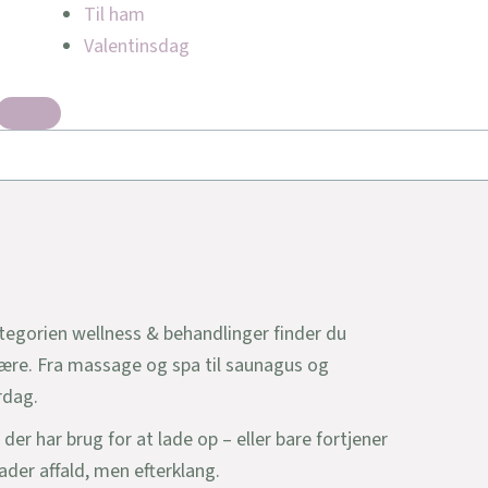
Til ham
Valentinsdag
ategorien wellness & behandlinger finder du
elvære. Fra massage og spa til saunagus og
rdag.
er har brug for at lade op – eller bare fortjener
lader affald, men efterklang.