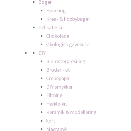
Bøger
Havebog
Krea- & hobbybøger
Delikatesser
Chokolade
Økologisk gavekurv
DIY
Blomsterpresning
Broderi-kit
Crepepapir
DIY smykker
Filtning
Hækle-kit
Keramik & modellering
kort
Macramé