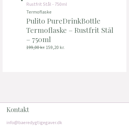
Termoflaske
Pulito PureDrinkBottle
Termoflaske – Rustfrit Stål
– 750ml
199,00
kr.
159,20
kr.
Kontakt
info@baeredygtigegaver.dk