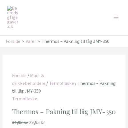
Gå
Den
Den
Den
Den
Den
Den
Den
Den
Main
til
oprindelige
aktuelle
oprindelige
oprindelige
oprindelige
aktuelle
aktuelle
aktuelle
Tilbud!
Tilbud!
Tilbud!
Tilbud!
Tilbud!
Tilbud!
Tilbud!
Men
indholdet
pris
pris
pris
pris
pris
pris
pris
pris
var:
er:
var:
var:
var:
er:
er:
er:
34,95 kr..
29,95 kr..
259,95 kr..
249,95 kr..
199,00 kr..
183,00 kr..
221,00 kr..
159,20 kr..
Forside
Varer
Thermos – Pakning til låg JMY-350
Forside
/
Mad- &
drikkebeholdere
/
Termoflaske
/ Thermos – Pakning
til låg JMY-350
Termoflaske
Thermos – Pakning til låg JMY-350
34,95
kr.
29,95
kr.