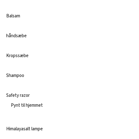
Balsam
håndsæbe
Kropssæbe
Shampoo
Safety razor
Pynt til hjemmet
Himalayasalt lampe