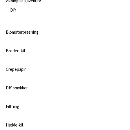
Økologisk gavekurv
DIY
Blomsterpresning
Broderi-kit
Crepepapir
DIY smykker
Filtning
Hækle-kit