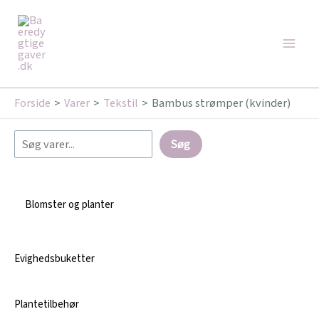
Gå
Søg
Main
til
Men
indholdet
Forside
Varer
Tekstil
Bambus strømper (kvinder)
Søg
Blomster og planter
Evighedsbuketter
Plantetilbehør