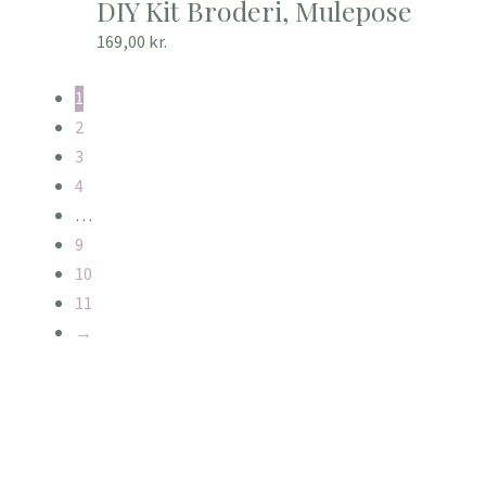
DIY Kit Broderi, Mulepose
169,00
kr.
1
2
3
4
…
9
10
11
→