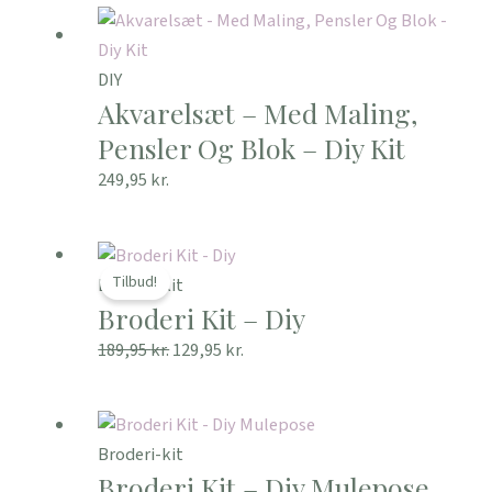
DIY
Akvarelsæt – Med Maling,
Pensler Og Blok – Diy Kit
249,95
kr.
Den
Den
oprindelige
aktuelle
Tilbud!
Broderi-kit
Broderi Kit – Diy
pris
pris
var:
er:
189,95
kr.
129,95
kr.
189,95 kr..
129,95 kr..
Broderi-kit
Broderi Kit – Diy Mulepose