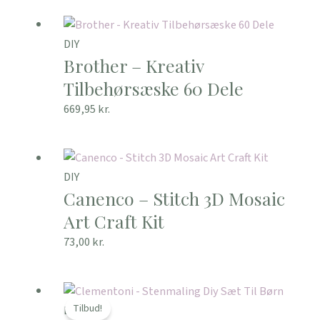
DIY
Brother – Kreativ
Tilbehørsæske 60 Dele
669,95
kr.
DIY
Canenco – Stitch 3D Mosaic
Art Craft Kit
73,00
kr.
Den
Den
oprindelige
aktuelle
Tilbud!
DIY