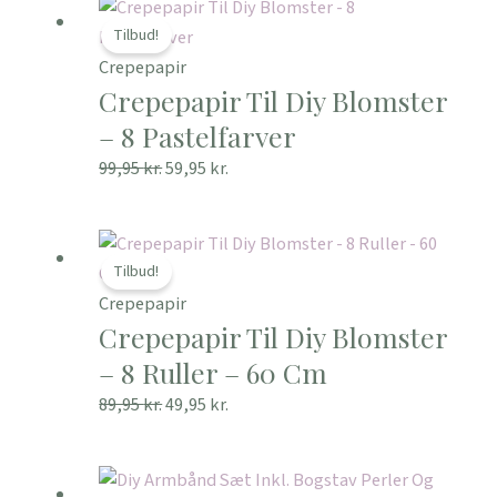
Den
Den
oprindelige
aktuelle
Tilbud!
pris
pris
Crepepapir
Crepepapir Til Diy Blomster
var:
er:
99,95 kr..
59,95 kr..
– 8 Pastelfarver
99,95
kr.
59,95
kr.
Den
Den
oprindelige
aktuelle
Tilbud!
pris
pris
Crepepapir
Crepepapir Til Diy Blomster
var:
er:
89,95 kr..
49,95 kr..
– 8 Ruller – 60 Cm
89,95
kr.
49,95
kr.