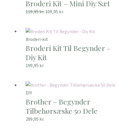
Broderi Kit – Mini Diy Sæt
pris
pris
var:
er:
119,95
kr.
109,95
kr.
119,95 kr..
109,95 kr..
Broderi-kit
Broderi Kit Til Begynder –
Diy Kit
199,95
kr.
DIY
Brother – Begynder
Tilbehørsæske 50 Dele
289,95
kr.