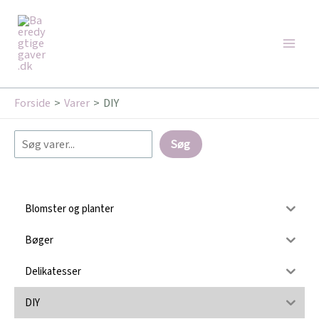
Gå
Søg
Main
til
Men
indholdet
Forside
Varer
DIY
Søg
Blomster og planter
Bøger
Delikatesser
DIY