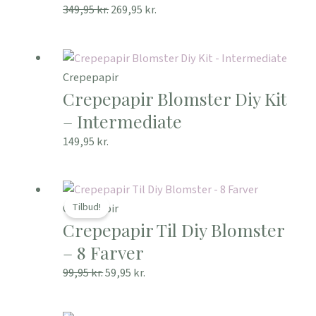
349,95
kr.
269,95
kr.
Crepepapir
Crepepapir Blomster Diy Kit
– Intermediate
149,95
kr.
Den
Den
oprindelige
aktuelle
Tilbud!
Crepepapir
Crepepapir Til Diy Blomster
pris
pris
var:
er:
– 8 Farver
99,95 kr..
59,95 kr..
99,95
kr.
59,95
kr.