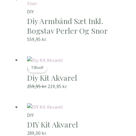
DIY
Diy Armbånd Sæt Inkl.
Bogstav Perler Og Snor
559,95
kr.
Den
Den
oprindelige
aktuelle
Tilbud!
DIY
Diy Kit Akvarel
pris
pris
var:
er:
259,95
kr.
219,95
kr.
259,95 kr..
219,95 kr..
DIY
DIY Kit Akvarel
289,00
kr.