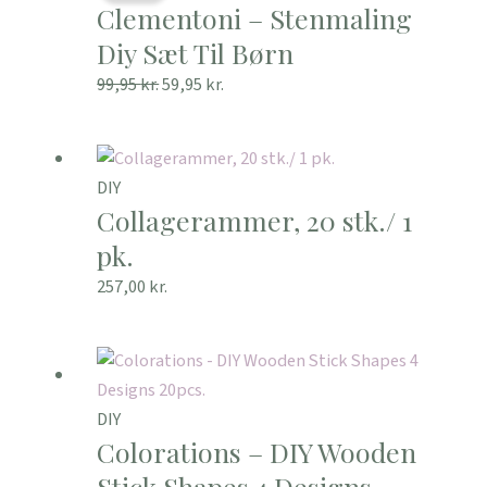
Clementoni – Stenmaling
pris
pris
var:
er:
Diy Sæt Til Børn
99,95 kr..
59,95 kr..
99,95
kr.
59,95
kr.
DIY
Collagerammer, 20 stk./ 1
pk.
257,00
kr.
DIY
Colorations – DIY Wooden
Stick Shapes 4 Designs