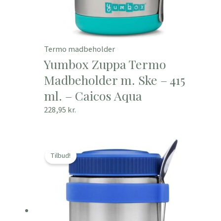
Termo madbeholder
Yumbox Zuppa Termo
Madbeholder m. Ske – 415
ml. – Caicos Aqua
228,95
kr.
Den
Den
oprindelige
aktuelle
Tilbud!
pris
pris
var:
er:
199,00 kr..
175,30 kr..