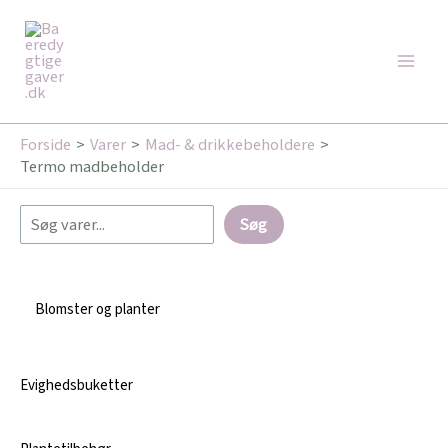
Gå
Søg
Main
til
Men
indholdet
Forside
Varer
Mad- & drikkebeholdere
Termo madbeholder
Søg
Blomster og planter
Evighedsbuketter