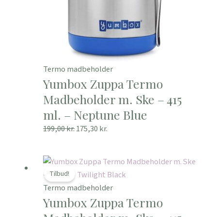
Termo madbeholder
Yumbox Zuppa Termo
Madbeholder m. Ske – 415
ml. – Neptune Blue
199,00
kr.
175,30
kr.
Den
Den
oprindelige
aktuelle
Tilbud!
pris
pris
Termo madbeholder
Yumbox Zuppa Termo
var:
er:
199,00 kr..
159,20 kr..