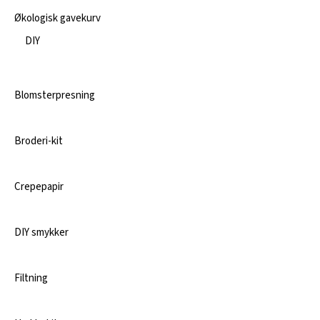
Økologisk gavekurv
DIY
Blomsterpresning
Broderi-kit
Crepepapir
DIY smykker
Filtning