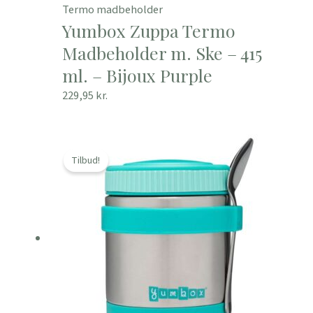
Termo madbeholder
Yumbox Zuppa Termo
Madbeholder m. Ske – 415
ml. – Bijoux Purple
229,95
kr.
Den
Den
oprindelige
aktuelle
Tilbud!
pris
pris
var:
er:
199,00 kr..
159,20 kr..