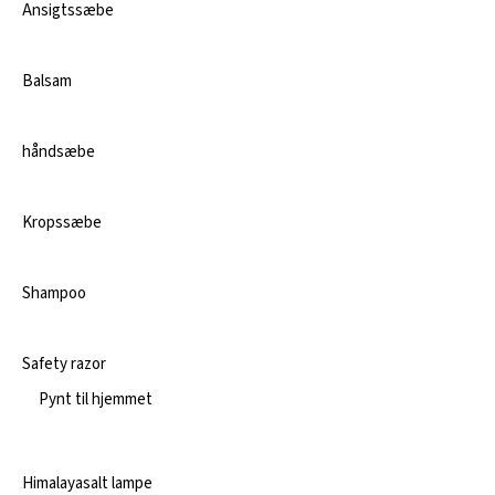
Ansigtssæbe
Balsam
håndsæbe
Kropssæbe
Shampoo
Safety razor
Pynt til hjemmet
Himalayasalt lampe