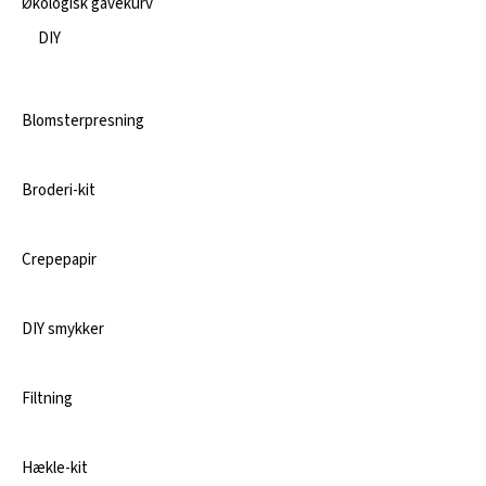
Økologisk gavekurv
DIY
Blomsterpresning
Broderi-kit
Crepepapir
DIY smykker
Filtning
Hækle-kit