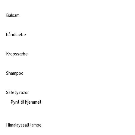
Balsam
håndsæbe
Kropssæbe
Shampoo
Safety razor
Pynt til hjemmet
Himalayasalt lampe