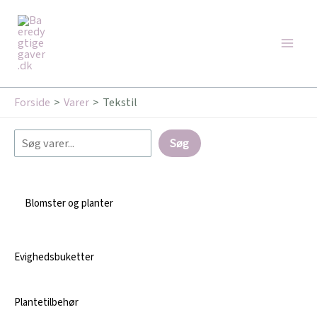
Gå
Søg
Main
til
Men
indholdet
Forside
Varer
Tekstil
Søg
Blomster og planter
Evighedsbuketter
Plantetilbehør