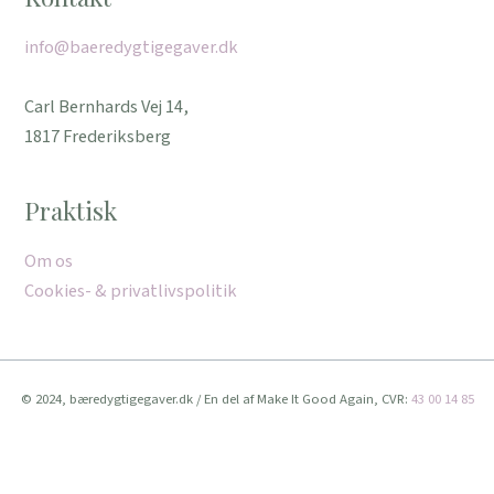
info@baeredygtigegaver.dk
Carl Bernhards Vej 14,
1817 Frederiksberg
Praktisk
Om os
Cookies- & privatlivspolitik
© 2024, bæredygtigegaver.dk / En del af Make It Good Again, CVR:
43 00 14 85
Vi bruger cookies for at give dig den bedste oplevelse muligt.
Når du fortsat bruger denne hjemmeside, accepterer du brugen