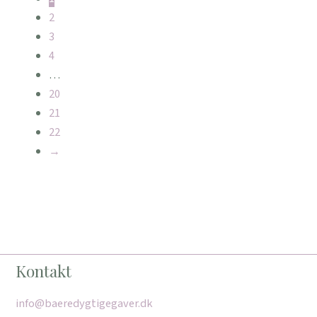
2
3
4
…
20
21
22
→
Kontakt
info@baeredygtigegaver.dk