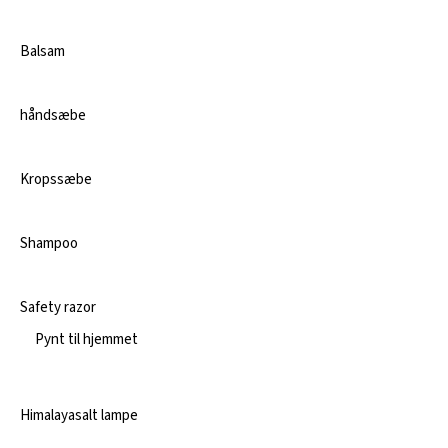
Balsam
håndsæbe
Kropssæbe
Shampoo
Safety razor
Pynt til hjemmet
Himalayasalt lampe