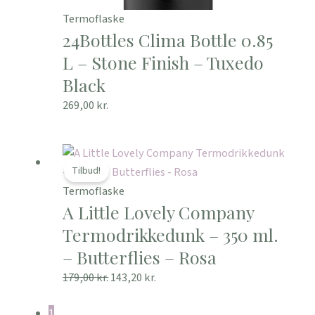
Termoflaske
24Bottles Clima Bottle 0.85
L – Stone Finish – Tuxedo
Black
269,00
kr.
Den
Den
oprindelige
aktuelle
Tilbud!
pris
pris
Termoflaske
A Little Lovely Company
var:
er:
179,00 kr..
143,20 kr..
Termodrikkedunk – 350 ml.
– Butterflies – Rosa
179,00
kr.
143,20
kr.
1