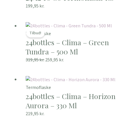
199,95
kr.
Den
Den
oprindelige
aktuelle
Tilbud!
Termoflaske
24bottles – Clima – Green
pris
pris
var:
er:
Tundra – 500 Ml
319,95 kr..
259,95 kr..
319,95
kr.
259,95
kr.
Termoflaske
24bottles – Clima – Horizon
Aurora – 330 Ml
219,95
kr.