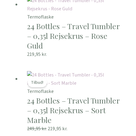
Termoflaske
24 Bottles – Travel Tumbler
– 0,35l Rejsekrus – Rose
Guld
219,95
kr.
Den
Den
oprindelige
aktuelle
Tilbud!
pris
pris
Termoflaske
24 Bottles – Travel Tumbler
var:
er:
249,95 kr..
219,95 kr..
– 0,35l Rejsekrus – Sort
Marble
249,95
kr.
219,95
kr.