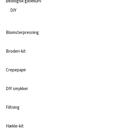
Økologisk gavekurv
DIY
Blomsterpresning
Broderi-kit
Crepepapir
DIY smykker
Filtning
Hækle-kit