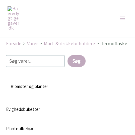
Gå
Søg
Main
til
Men
indholdet
Forside
Varer
Mad- & drikkebeholdere
Termoflaske
Søg
Blomster og planter
Evighedsbuketter
Plantetilbehør