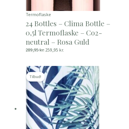
Termoflaske
24 Bottles – Clima Bottle –
0,5l Termoflaske – Co2-
neutral – Rosa Guld
289,95
kr.
259,95
kr.
Den
Den
oprindelige
aktuelle
Tilbud!
pris
pris
var:
er:
289,95 kr..
259,95 kr..