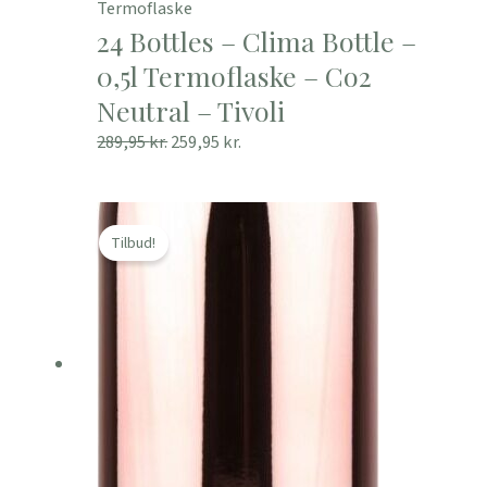
Termoflaske
24 Bottles – Clima Bottle –
0,5l Termoflaske – Co2
Neutral – Tivoli
289,95
kr.
259,95
kr.
Den
Den
oprindelige
aktuelle
Tilbud!
pris
pris
var:
er:
289,95 kr..
259,95 kr..