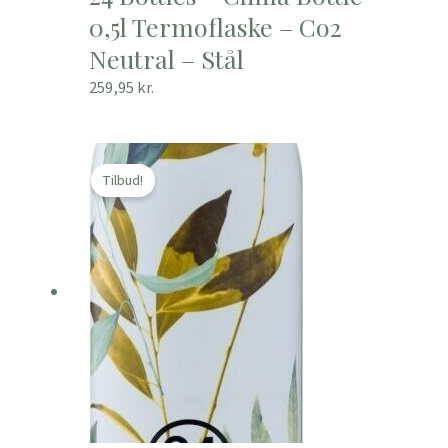
0,5l Termoflaske – Co2
Neutral – Stål
259,95
kr.
Den
Den
oprindelige
aktuelle
Tilbud!
pris
pris
var:
er:
289,95 kr..
259,95 kr..