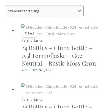
Den
Den
oprindelige
aktuelle
Tilbud!
pris
pris
Termoflaske
24 Bottles – Clima Bottle –
var:
er:
289,95 kr..
249,95 kr..
0,5l Termoflaske – Co2
Neutral – Rustic Moss Grøn
289,95
kr.
249,95
kr.
Termoflaske
24 Bottles – Clima Bottle –