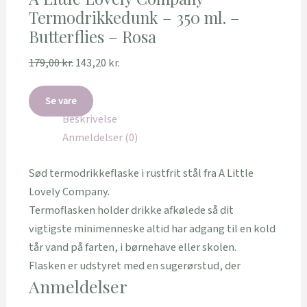
Termodrikkedunk – 350 ml. –
Butterflies – Rosa
179,00
kr.
143,20
kr.
Se vare
Beskrivelse
Anmeldelser (0)
Sød termodrikkeflaske i rustfrit stål fra A Little
Lovely Company.
Termoflasken holder drikke afkølede så dit
vigtigste minimenneske altid har adgang til en kold
tår vand på farten, i børnehave eller skolen.
Flasken er udstyret med en sugerørstud, der
Anmeldelser