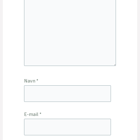
Navn
*
E-mail
*