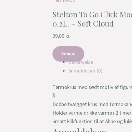
Termokop
Stelton To Go Click M
0,2L. – Soft Cloud
99,00
kr.
Se vare
Beskrivelse
Anmeldelser (0)
Termokrus med sødt motiv af figure
Â
Dobbeltvægget krus med termokan
Holder varme drikke varme i 2 timer 
Smart klikfunktion til at åbne og luk
Anmeldelser