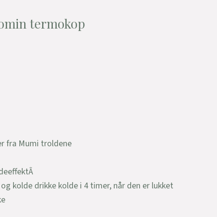
oomin termokop
r fra Mumi troldene
deeffektÂ
og kolde drikke kolde i 4 timer, når den er lukket
ke