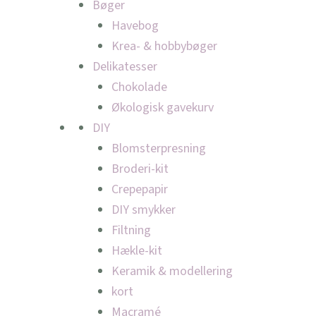
Bøger
Havebog
Krea- & hobbybøger
Delikatesser
Chokolade
Økologisk gavekurv
DIY
Blomsterpresning
Broderi-kit
Crepepapir
DIY smykker
Filtning
Hækle-kit
Keramik & modellering
kort
Macramé