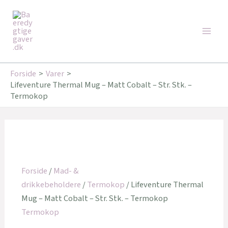
Gå
Den
Den
Main
til
oprindelige
aktuelle
Tilbud!
Tilbud!
Men
indholdet
pris
pris
var:
er:
349,95 kr..
279,96 kr..
Forside
Varer
Lifeventure Thermal Mug – Matt Cobalt – Str. Stk. –
Termokop
Forside
/
Mad- &
drikkebeholdere
/
Termokop
/ Lifeventure Thermal
Mug – Matt Cobalt – Str. Stk. – Termokop
Termokop