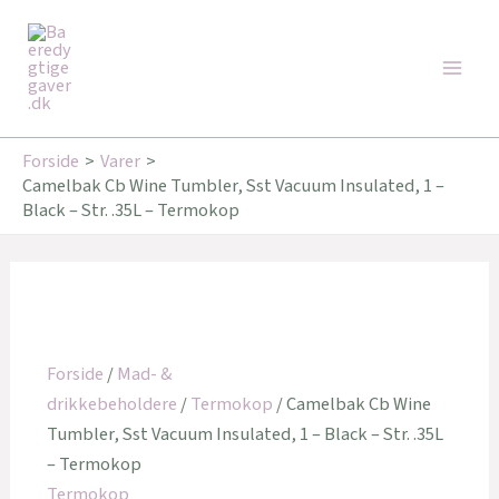
Gå
Den
Den
Den
Den
Den
Den
Main
til
oprindelige
oprindelige
oprindelige
aktuelle
aktuelle
aktuelle
Tilbud!
Tilbud!
Tilbud!
Tilbud!
Tilbud!
Tilbud!
Men
indholdet
pris
pris
pris
pris
pris
pris
var:
var:
var:
er:
er:
er:
349,95 kr..
349,95 kr..
349,95 kr..
260,00 kr..
279,96 kr..
279,96 kr..
Forside
Varer
Camelbak Cb Wine Tumbler, Sst Vacuum Insulated, 1 –
Black – Str. .35L – Termokop
Forside
/
Mad- &
drikkebeholdere
/
Termokop
/ Camelbak Cb Wine
Tumbler, Sst Vacuum Insulated, 1 – Black – Str. .35L
– Termokop
Termokop