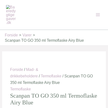
Gå
Den
Den
Den
Den
Den
Den
Mai
Tilbud!
Tilbud!
Tilbud!
Tilbud!
Tilbud!
Tilbud!
til
oprindelige
oprindelige
oprindelige
aktuelle
aktuelle
aktuelle
Men
indholdet
pris
pris
pris
pris
pris
pris
var:
var:
var:
er:
er:
er:
34,95 kr..
259,95 kr..
249,95 kr..
29,95 kr..
183,00 kr..
171,00 kr..
Forside
Varer
Scanpan TO GO 350 ml Termoflaske Airy Blue
Forside
/
Mad- &
drikkebeholdere
/
Termoflaske
/ Scanpan TO GO
350 ml Termoflaske Airy Blue
Termoflaske
Scanpan TO GO 350 ml Termoflaske
Airy Blue