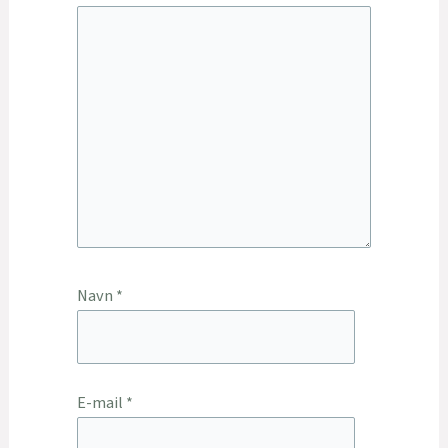
Navn
*
E-mail
*