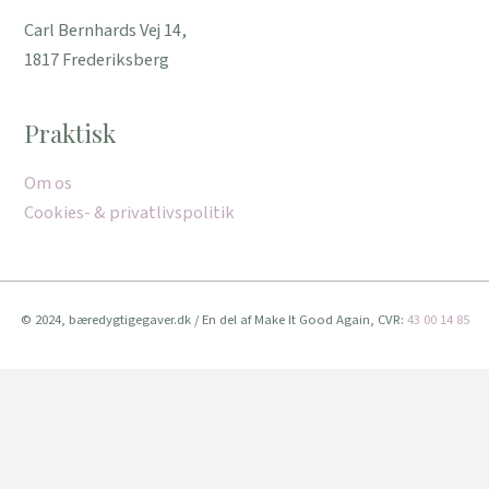
Carl Bernhards Vej 14,
1817 Frederiksberg
Praktisk
Om os
Cookies- & privatlivspolitik
© 2024, bæredygtigegaver.dk / En del af Make It Good Again, CVR:
43 00 14 85
Vi bruger cookies for at give dig den bedste oplevelse muligt.
Når du fortsat bruger denne hjemmeside, accepterer du brugen