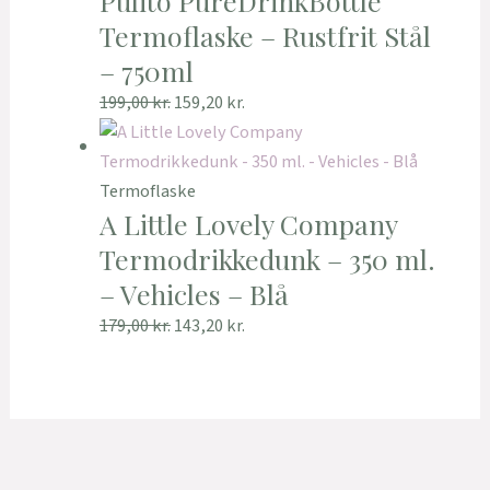
Pulito PureDrinkBottle
Termoflaske – Rustfrit Stål
– 750ml
199,00
kr.
159,20
kr.
Termoflaske
A Little Lovely Company
Termodrikkedunk – 350 ml.
– Vehicles – Blå
179,00
kr.
143,20
kr.