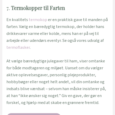
7.
Termokopper til Farten
En kvalitets
termokop
er en praktisk gave til manden på
farten. Vælg en bæredygtig termokop, der holder hans
drikkevarer varme eller kolde, mens han er på vej til
arbejde eller udendørs eventyr. Se også vores udvalg af
termoflasker
.
At vælge bæredygtige julegaver til ham, viser omtanke
for både modtageren og miljøet. Uanset om du vælger
aktive oplevelsesgaver, personlig plejeprodukter,
hobbybøger eller noget helt andet, vil din omtanke og
indsats blive værdsat – selvom han måske insisterer på,
at han “ikke ønsker sig noget.” Giv en gave, der gør en
forskel, og hjælp med at skabe en grønnere fremtid.