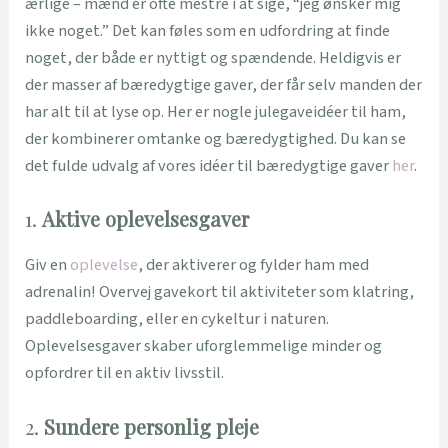
ærlige – mænd er ofte mestre i at sige, “jeg ønsker mig
ikke noget.” Det kan føles som en udfordring at finde
noget, der både er nyttigt og spændende. Heldigvis er
der masser af bæredygtige gaver, der får selv manden der
har alt til at lyse op. Her er nogle julegaveidéer til ham,
der kombinerer omtanke og bæredygtighed. Du kan se
det fulde udvalg af vores idéer til bæredygtige gaver
her
.
1.
Aktive oplevelsesgaver
Giv en
oplevelse
, der aktiverer og fylder ham med
adrenalin! Overvej gavekort til aktiviteter som klatring,
paddleboarding, eller en cykeltur i naturen.
Oplevelsesgaver skaber uforglemmelige minder og
opfordrer til en aktiv livsstil.
2.
Sundere personlig pleje