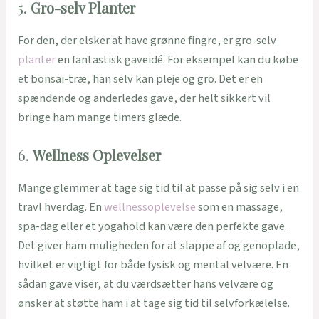
5.
Gro-selv Planter
For den, der elsker at have grønne fingre, er gro-selv
planter
en fantastisk gaveidé. For eksempel kan du købe
et bonsai-træ, han selv kan pleje og gro. Det er en
spændende og anderledes gave, der helt sikkert vil
bringe ham mange timers glæde.
6.
Wellness Oplevelser
Mange glemmer at tage sig tid til at passe på sig selv i en
travl hverdag. En
wellnessoplevelse
som en massage,
spa-dag eller et yogahold kan være den perfekte gave.
Det giver ham muligheden for at slappe af og genoplade,
hvilket er vigtigt for både fysisk og mental velvære. En
sådan gave viser, at du værdsætter hans velvære og
ønsker at støtte ham i at tage sig tid til selvforkælelse.