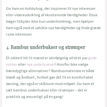
Giv ham en hobbybog, der inspirerer til nye interesser
eller videreudvikling af eksisterende færdigheder. Disse
bøger tilbyder ikke kun underholdning, men hjælper
ham også med at udvikle nye færdigheder og finde glæde
i sine interesser.
4.
Bambus underbukser og strømper
Et sikkert hit til mænd er selvfølgelig altid et par
gode
sokker
eller
nye underbukser
! Hvorfor ikke vælge
bæredygtige alternativer? Bambusmateriale er både
blødt og åndbart, hvilket gør det til en komfortabel
løsning, der også er skånsom mod miljøet. Giv ham et
sæt bambus underbukser eller strømper – det er
praktisk og ansvarligt på én gang!