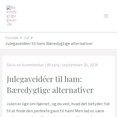
Gå
Main
til
Men
indholdet
Forside
Jul
Julegaveidéer til ham: Bæredygtige alternativer
Skriv en kommentar
/ Af
sara
/
september 20, 2024
Julegaveidéer til ham:
Bæredygtige alternativer
Julen er lige om hjørnet, og du ved, hvad det betyder: tid
til at finde den perfekte gave til ham! Men lad os være