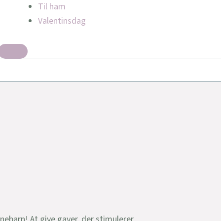
Til ham
Valentinsdag
rnebarn! At give gaver, der stimulerer