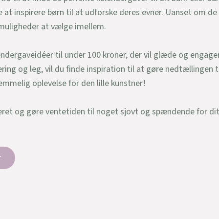
e at inspirere børn til at udforske deres evner. Uanset om de 
muligheder at vælge imellem.
endergaveidéer til under 100 kroner, der vil glæde og engagere 
ng og leg, vil du finde inspiration til at gøre nedtællingen ti
lemmelig oplevelse for den lille kunstner!
eret og gøre ventetiden til noget sjovt og spændende for dit
r