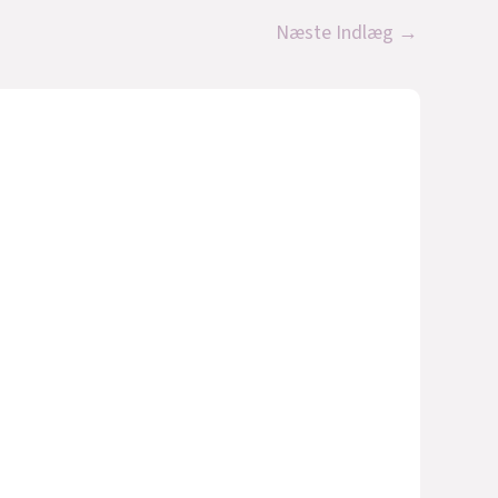
Næste Indlæg
→