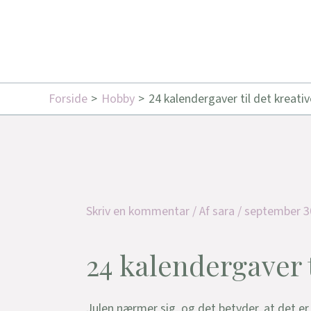
Forside
Hobby
24 kalendergaver til det kreativ
Skriv en kommentar
/ Af
sara
/
september 3
24 kalendergaver t
Julen nærmer sig, og det betyder, at det er t