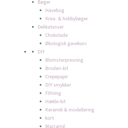
Bøger
Havebog
Krea- & hobbybøger
Delikatesser
Chokolade
Økologisk gavekurv
DIY
Blomsterpresning
Broderi-kit
Crepepapir
DIY smykker
Filtning
Hækle-kit
Keramik & modellering
kort
Macramé