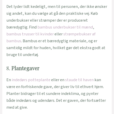
Det lyder lidt kedeligt, men til personen, der ikke ønsker
sig andet, kan du vælge at gå den praktiske vej. Køb
underbukser eller strømper der er produceret
bæredygtig. Find
bambus underbukser til mænd
,
bambus trusser til kvinder
eller
strømpebukser af
bambus
. Bambus er et bæredygtig materiale, og er
samtidig mildt for huden, hvilket gør det ekstra godt at
bruge til undertøj.
8.
Plantegaver
En
indedørs potteplante
eller en
staude til haven
kan
være en forfriskende gave, der giver liv til ethvert hjem.
Planter bidrager til et sundere indeklima, og pynter
både indedørs og udendørs. Det er gaven, der fortsætter
med at give.