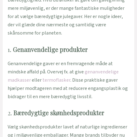
bæredygtighed. Hvis du ønsker at gøre din gavegivning
mere miljøvenlig, er der mange fantastiske muligheder
for at vælge bæredygtige julegaver. Her er nogle ideer,
der vil glæde dine nærmeste og samtidig være
skånsomme for planeten.
1.
Genanvendelige produkter
Genanvendelige gaver er en fremragende måde at
mindske affald på. Overvej fx. at give
genanvendelige
madkasser
eller
termoflasker
. Disse praktiske gaver
hjælper modtageren med at reducere engangsplastik og
bidrager til en mere bæredygtig livsstil.
2.
Bæredygtige skønhedsprodukter
Vælg skønhedsprodukter lavet af naturlige ingredienser
og i miljøvenlige emballager. Mange brands tilbyder nu