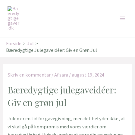
Gå
Main
til
Men
indholdet
Forside
Jul
Bæredygtige Julegaveidéer: Giv en Grøn Jul
Skriv en kommentar
/ Af
sara
/
august 19, 2024
Bæredygtige julegaveidéer:
Giv en grøn jul
Julen er en tid for gavegivning, men det betyder ikke, at
vi skal gå på kompromis med vores værdier om