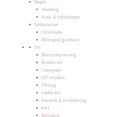
Bøger
Havebog
Krea- & hobbybøger
Delikatesser
Chokolade
Økologisk gavekurv
DIY
Blomsterpresning
Broderi-kit
Crepepapir
DIY smykker
Filtning
Hækle-kit
Keramik & modellering
kort
Macramé