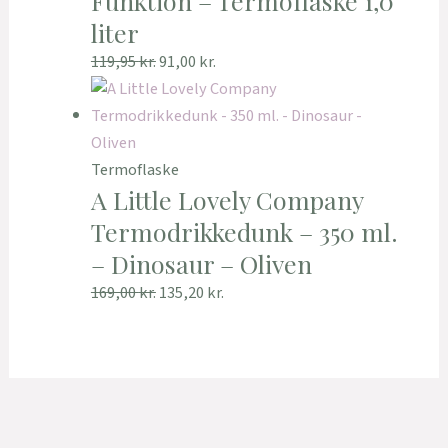
Funktion – Termoflaske 1,0
liter
119,95
kr.
91,00
kr.
Termoflaske
A Little Lovely Company
Termodrikkedunk – 350 ml.
– Dinosaur – Oliven
169,00
kr.
135,20
kr.