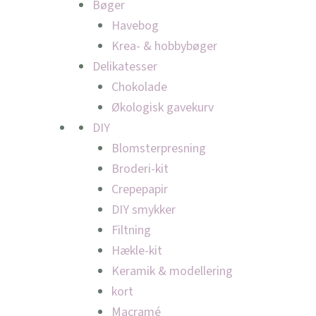
Bøger
Havebog
Krea- & hobbybøger
Delikatesser
Chokolade
Økologisk gavekurv
DIY
Blomsterpresning
Broderi-kit
Crepepapir
DIY smykker
Filtning
Hækle-kit
Keramik & modellering
kort
Macramé