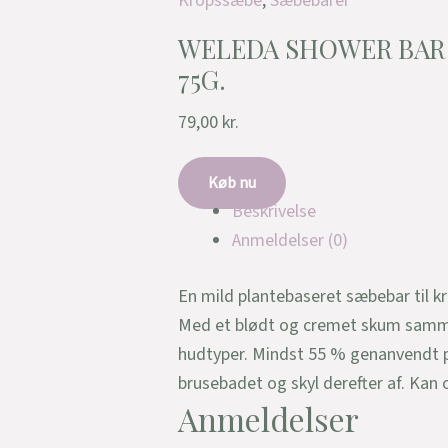
Kropssæbe
,
Sæbebarer
WELEDA SHOWER BAR
75G.
79,00
kr.
Køb nu
Beskrivelse
Anmeldelser (0)
En mild plantebaseret sæbebar til kr
Med et blødt og cremet skum samme
hudtyper. Mindst 55 % genanvendt pa
brusebadet og skyl derefter af. Ka
Anmeldelser