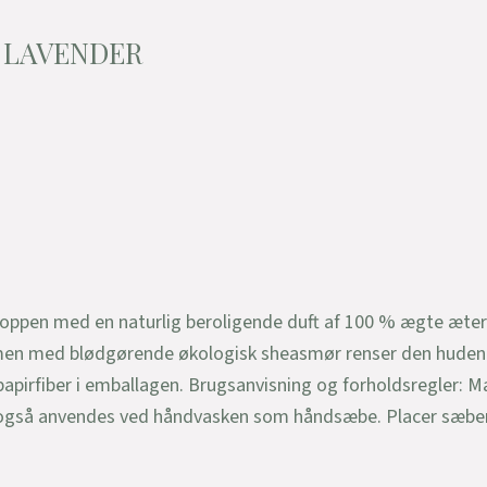
 LAVENDER
oppen med en naturlig beroligende duft af 100 % ægte æterisk
n med blødgørende økologisk sheasmør renser den huden ude
pirfiber i emballagen. Brugsanvisning og forholdsregler: M
n også anvendes ved håndvasken som håndsæbe. Placer sæben