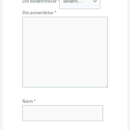
Din bedømmelse
*
Din anmeldelse
*
Navn
*