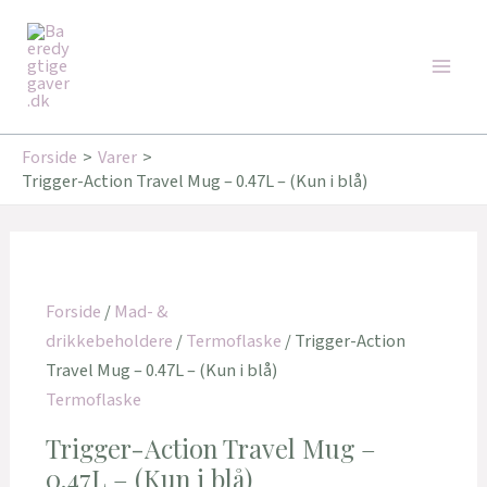
Gå
Den
Den
Den
Den
Den
Den
Den
Den
Main
til
oprindelige
oprindelige
oprindelige
oprindelige
aktuelle
aktuelle
aktuelle
aktuelle
Tilbud!
Tilbud!
Tilbud!
Tilbud!
Tilbud!
Tilbud!
Tilbud!
Men
indholdet
pris
pris
pris
pris
pris
pris
pris
pris
var:
var:
var:
var:
er:
er:
er:
er:
339,00 kr..
249,95 kr..
179,95 kr..
179,95 kr..
299,00 kr..
171,00 kr..
162,00 kr..
162,00 kr..
Forside
Varer
Trigger-Action Travel Mug – 0.47L – (Kun i blå)
Forside
/
Mad- &
drikkebeholdere
/
Termoflaske
/ Trigger-Action
Travel Mug – 0.47L – (Kun i blå)
Termoflaske
Trigger-Action Travel Mug –
0.47L – (Kun i blå)