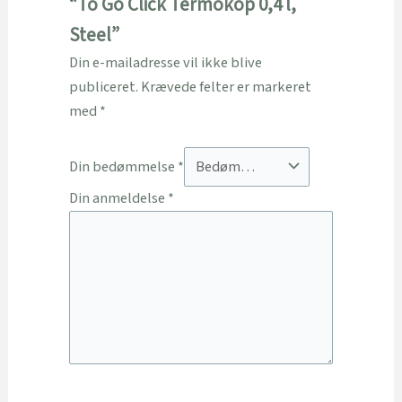
“To Go Click Termokop 0,4 l,
Steel”
Din e-mailadresse vil ikke blive
publiceret.
Krævede felter er markeret
med
*
Din bedømmelse
*
Din anmeldelse
*