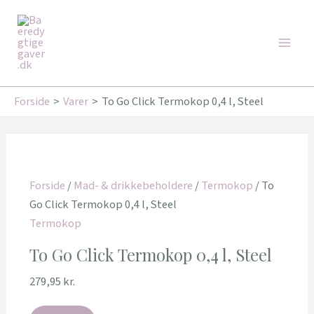
Gå
Den
Den
Main
til
oprindelige
aktuelle
Tilbud!
Tilbud!
Men
indholdet
pris
pris
var:
er:
349,95 kr..
260,00 kr..
Forside
Varer
To Go Click Termokop 0,4 l, Steel
Forside
/
Mad- & drikkebeholdere
/
Termokop
/ To
Go Click Termokop 0,4 l, Steel
Termokop
To Go Click Termokop 0,4 l, Steel
279,95
kr.