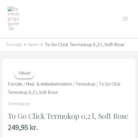
Gå
Main
til
Men
indholdet
Forside
Varer
To Go Click Termokop 0,2 l, Soft Rose
Den
Den
oprindelige
aktuelle
Tilbud!
Tilbud!
pris
pris
var:
er:
Forside
/
Mad- & drikkebeholdere
/
Termokop
/ To Go Click
349,95 kr..
246,00 kr..
Termokop 0,2 l, Soft Rose
Termokop
To Go Click Termokop 0,2 l, Soft Rose
249,95
kr.