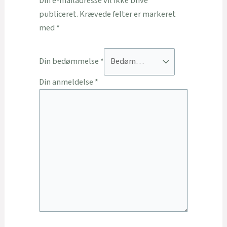
Din e-mailadresse vil ikke blive
publiceret.
Krævede felter er markeret
med
*
Din bedømmelse
*
Din anmeldelse
*