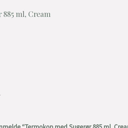
 885 ml, Cream
.
t anmelde “Termokop med Sugerør 885 ml, Cre