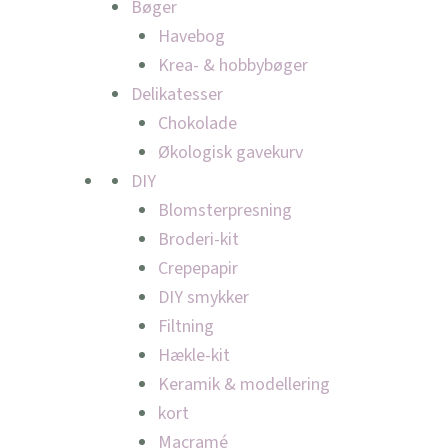
Bøger
Havebog
Krea- & hobbybøger
Delikatesser
Chokolade
Økologisk gavekurv
DIY
Blomsterpresning
Broderi-kit
Crepepapir
DIY smykker
Filtning
Hækle-kit
Keramik & modellering
kort
Macramé