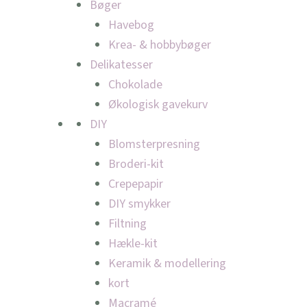
Bøger
Havebog
Krea- & hobbybøger
Delikatesser
Chokolade
Økologisk gavekurv
DIY
Blomsterpresning
Broderi-kit
Crepepapir
DIY smykker
Filtning
Hækle-kit
Keramik & modellering
kort
Macramé