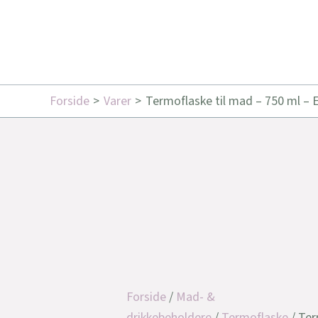
Forside
Varer
Termoflaske til mad – 750 ml – E
Forside
/
Mad- &
drikkebeholdere
/
Termoflaske
/ Ter