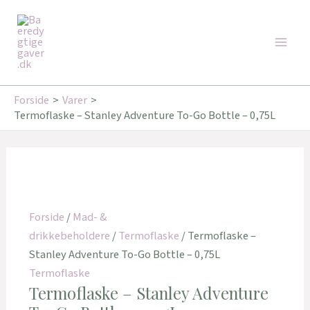
Gå
Den
Den
Den
Den
Den
Den
Main
til
oprindelige
oprindelige
oprindelige
aktuelle
aktuelle
aktuelle
Tilbud!
Tilbud!
Tilbud!
Tilbud!
Tilbud!
Tilbud!
Men
indholdet
pris
pris
pris
pris
pris
pris
var:
var:
var:
er:
er:
er:
34,95 kr..
219,00 kr..
349,95 kr..
29,95 kr..
175,20 kr..
260,00 kr..
Forside
Varer
Termoflaske – Stanley Adventure To-Go Bottle – 0,75L
Forside
/
Mad- &
drikkebeholdere
/
Termoflaske
/ Termoflaske –
Stanley Adventure To-Go Bottle – 0,75L
Termoflaske
Termoflaske – Stanley Adventure