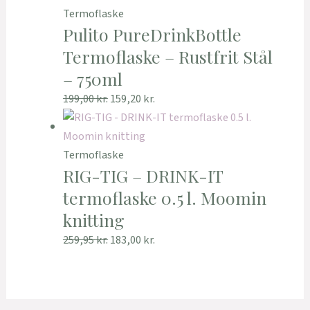
Termoflaske
Pulito PureDrinkBottle
Termoflaske – Rustfrit Stål
– 750ml
199,00
kr.
159,20
kr.
Termoflaske
RIG-TIG – DRINK-IT
termoflaske 0.5 l. Moomin
knitting
259,95
kr.
183,00
kr.