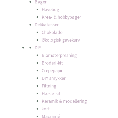
Bøger
Havebog
Krea- & hobbybøger
Delikatesser
Chokolade
Økologisk gavekurv
DIY
Blomsterpresning
Broderi-kit
Crepepapir
DIY smykker
Filtning
Hækle-kit
Keramik & modellering
kort
Macramé