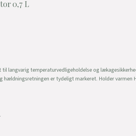
tor 0,7 L
t til langvarig temperaturvedligeholdelse og lækagesikkerh
 og hældningsretningen er tydeligt markeret. Holder varmen H
.