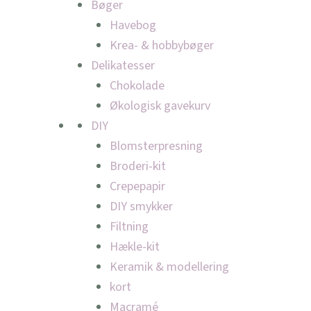
Bøger
Havebog
Krea- & hobbybøger
Delikatesser
Chokolade
Økologisk gavekurv
DIY
Blomsterpresning
Broderi-kit
Crepepapir
DIY smykker
Filtning
Hækle-kit
Keramik & modellering
kort
Macramé