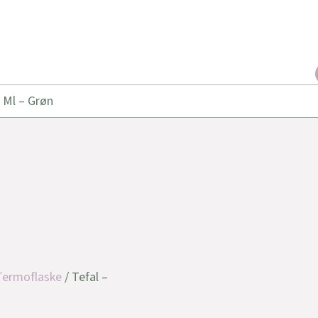
 Ml – Grøn
Termoflaske
/ Tefal –