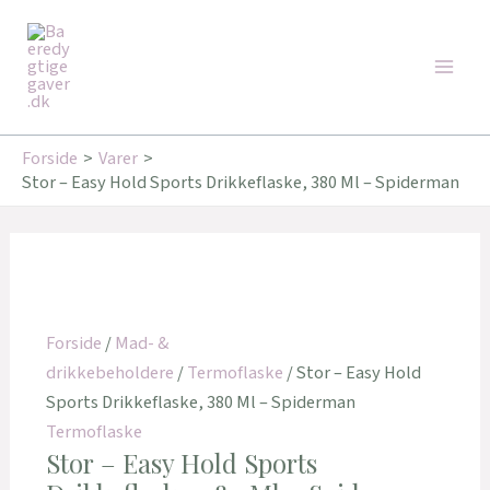
Gå
Den
Den
Den
Den
Den
Den
Main
til
oprindelige
oprindelige
oprindelige
aktuelle
aktuelle
aktuelle
Tilbud!
Tilbud!
Tilbud!
Tilbud!
Tilbud!
Tilbud!
Men
indholdet
pris
pris
pris
pris
pris
pris
var:
var:
var:
er:
er:
er:
249,95 kr..
199,00 kr..
219,00 kr..
171,00 kr..
159,20 kr..
175,20 kr..
Forside
Varer
Stor – Easy Hold Sports Drikkeflaske, 380 Ml – Spiderman
Forside
/
Mad- &
drikkebeholdere
/
Termoflaske
/ Stor – Easy Hold
Sports Drikkeflaske, 380 Ml – Spiderman
Termoflaske
Stor – Easy Hold Sports