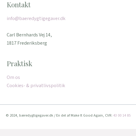
Kontakt
info@baeredygtigegaver.dk
Carl Bernhards Vej 14,
1817 Frederiksberg
Praktisk
Om os
Cookies- & privatlivspolitik
© 2024, bæredygtigegaver.dk / En del af Make It Good Again, CVR:
43 00 14 85
Vi bruger cookies for at give dig den bedste oplevelse muligt.