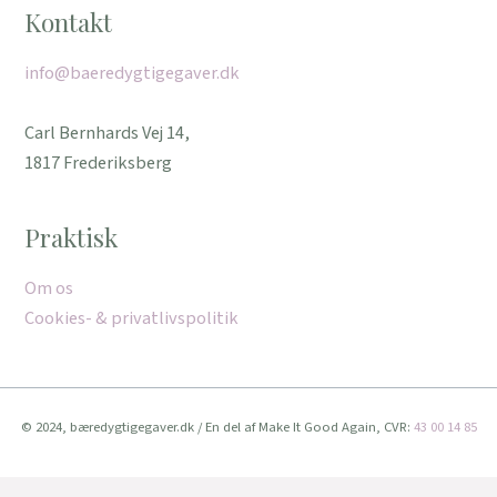
Kontakt
info@baeredygtigegaver.dk
Carl Bernhards Vej 14,
1817 Frederiksberg
Praktisk
Om os
Cookies- & privatlivspolitik
© 2024, bæredygtigegaver.dk / En del af Make It Good Again, CVR:
43 00 14 85
Vi bruger cookies for at give dig den bedste oplevelse muligt.