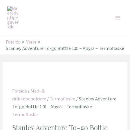
Gå
Den
Den
Den
Den
Den
Den
Main
til
oprindelige
oprindelige
oprindelige
aktuelle
aktuelle
aktuelle
Tilbud!
Tilbud!
Tilbud!
Tilbud!
Tilbud!
Tilbud!
Men
indholdet
pris
pris
pris
pris
pris
pris
var:
var:
var:
er:
er:
er:
259,95 kr..
199,00 kr..
179,95 kr..
187,00 kr..
159,20 kr..
162,00 kr..
Forside
Varer
Stanley Adventure To-go Bottle 1.0l – Abyss – Termoflaske
Forside
/
Mad- &
drikkebeholdere
/
Termoflaske
/ Stanley Adventure
To-go Bottle 1.0l – Abyss – Termoflaske
Termoflaske
Stanley Adventure To-go Bottle