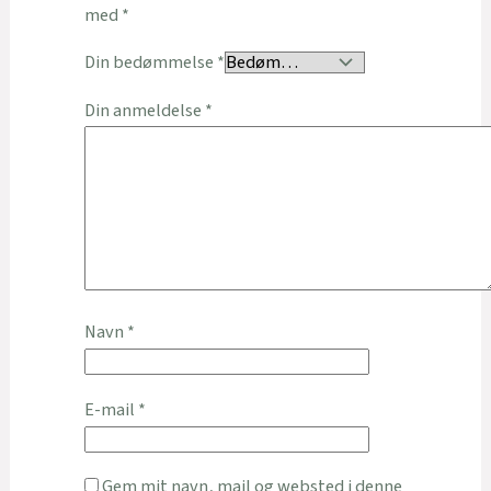
med
*
Din bedømmelse
*
Din anmeldelse
*
Navn
*
E-mail
*
Gem mit navn, mail og websted i denne