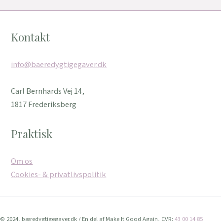
Kontakt
info@baeredygtigegaver.dk
Carl Bernhards Vej 14,
1817 Frederiksberg
Praktisk
Om os
Cookies- & privatlivspolitik
© 2024, bæredygtigegaver.dk / En del af Make It Good Again, CVR:
43 00 14 85