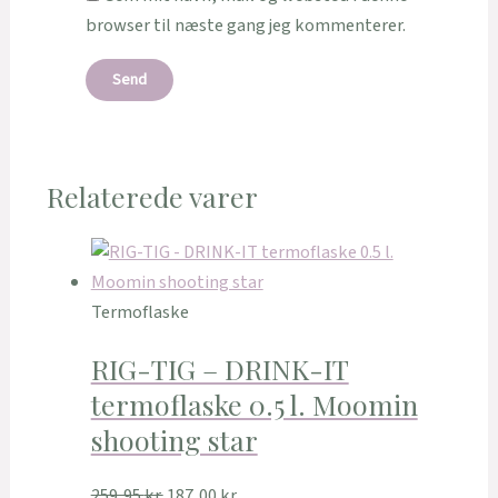
browser til næste gang jeg kommenterer.
Relaterede varer
Termoflaske
RIG-TIG – DRINK-IT
termoflaske 0.5 l. Moomin
shooting star
259,95
kr.
187,00
kr.