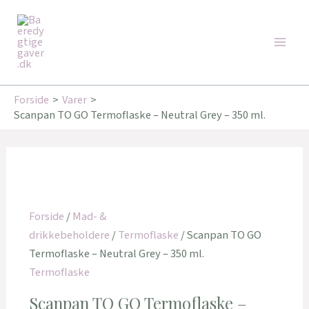
Gå
Den
Den
Den
Den
Den
Den
Main
til
oprindelige
oprindelige
oprindelige
aktuelle
aktuelle
aktuelle
Tilbud!
Tilbud!
Tilbud!
Tilbud!
Tilbud!
Tilbud!
Men
indholdet
pris
pris
pris
pris
pris
pris
var:
var:
var:
er:
er:
er:
34,95 kr..
179,00 kr..
179,00 kr..
29,95 kr..
143,20 kr..
143,20 kr..
Forside
Varer
Scanpan TO GO Termoflaske – Neutral Grey – 350 ml.
Forside
/
Mad- &
drikkebeholdere
/
Termoflaske
/ Scanpan TO GO
Termoflaske – Neutral Grey – 350 ml.
Termoflaske
Scanpan TO GO Termoflaske –