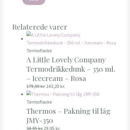
Relaterede varer
Termoflaske
A Little Lovely Company
Termodrikkedunk – 350 ml.
– Icecream – Rosa
179,00
kr.
143,20
kr.
Termoflaske
Thermos – Pakning til låg
JMY-350
34,95
kr.
29,95
kr.