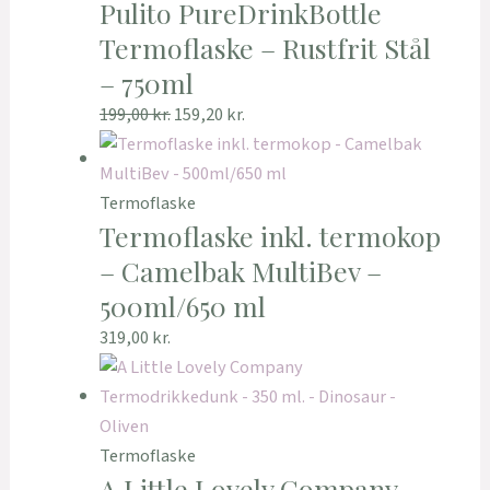
Pulito PureDrinkBottle
Termoflaske – Rustfrit Stål
– 750ml
199,00
kr.
159,20
kr.
Termoflaske
Termoflaske inkl. termokop
– Camelbak MultiBev –
500ml/650 ml
319,00
kr.
Termoflaske
A Little Lovely Company