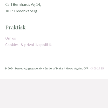
Carl Bernhards Vej 14,
1817 Frederiksberg
Praktisk
Om os
Cookies- & privatlivspolitik
© 2024, bæredygtigegaver.dk / En del af Make It Good Again, CVR:
43 00 14 85
Vi bruger cookies for at give dig den bedste oplevelse muligt.
Når du fortsat bruger denne hjemmeside, accepterer du brugen