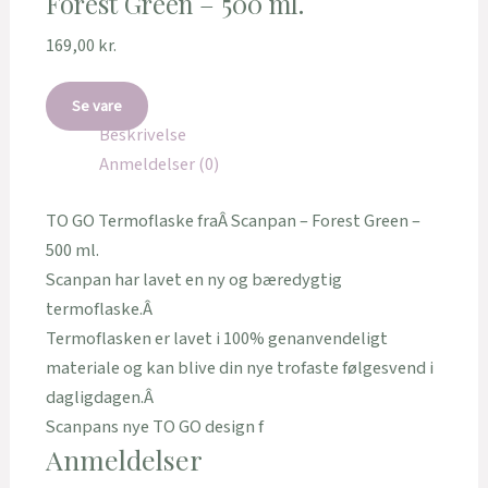
Forest Green – 500 ml.
169,00
kr.
Se vare
Beskrivelse
Anmeldelser (0)
TO GO Termoflaske fraÂ Scanpan – Forest Green –
500 ml.
Scanpan har lavet en ny og bæredygtig
termoflaske.Â
Termoflasken er lavet i 100% genanvendeligt
materiale og kan blive din nye trofaste følgesvend i
dagligdagen.Â
Scanpans nye TO GO design f
Anmeldelser