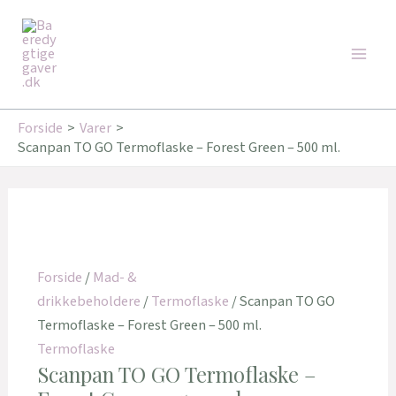
Gå
Den
Den
Den
Den
Den
Den
Main
til
oprindelige
oprindelige
oprindelige
aktuelle
aktuelle
aktuelle
Tilbud!
Tilbud!
Tilbud!
Tilbud!
Tilbud!
Tilbud!
Men
indholdet
pris
pris
pris
pris
pris
pris
var:
var:
var:
er:
er:
er:
349,95 kr..
199,00 kr..
169,00 kr..
246,00 kr..
159,20 kr..
135,20 kr..
Forside
Varer
Scanpan TO GO Termoflaske – Forest Green – 500 ml.
Forside
/
Mad- &
drikkebeholdere
/
Termoflaske
/ Scanpan TO GO
Termoflaske – Forest Green – 500 ml.
Termoflaske
Scanpan TO GO Termoflaske –