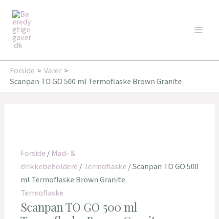
Gå
Den
Den
Den
Den
Den
Den
Main
til
oprindelige
oprindelige
oprindelige
aktuelle
aktuelle
aktuelle
Tilbud!
Tilbud!
Tilbud!
Tilbud!
Tilbud!
Tilbud!
Men
indholdet
pris
pris
pris
pris
pris
pris
var:
var:
var:
er:
er:
er:
179,00 kr..
169,00 kr..
199,00 kr..
143,20 kr..
135,20 kr..
159,20 kr..
Forside
Varer
Scanpan TO GO 500 ml Termoflaske Brown Granite
Forside
/
Mad- &
drikkebeholdere
/
Termoflaske
/ Scanpan TO GO 500
ml Termoflaske Brown Granite
Termoflaske
Scanpan TO GO 500 ml