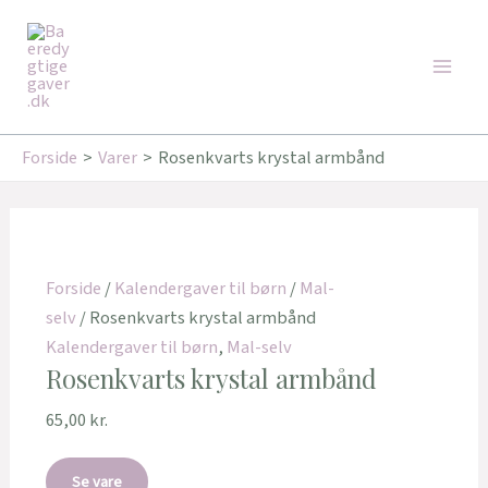
Gå
Main
til
Men
indholdet
Forside
Varer
Rosenkvarts krystal armbånd
Forside
/
Kalendergaver til børn
/
Mal-
selv
/ Rosenkvarts krystal armbånd
Kalendergaver til børn
,
Mal-selv
Rosenkvarts krystal armbånd
65,00
kr.
Se vare