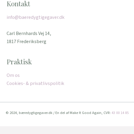
Kontakt
info@baeredygtigegaver.dk
Carl Bernhards Vej 14,
1817 Frederiksberg
Praktisk
Om os
Cookies- & privatlivspolitik
© 2024, bæredygtigegaver.dk / En del af Make It Good Again, CVR:
43 00 14 85
Vi bruger cookies for at give dig den bedste oplevelse muligt.