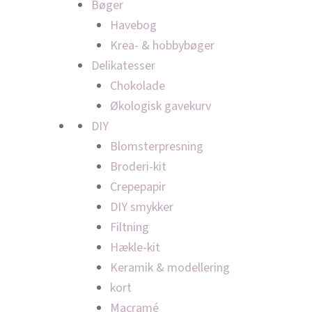
Bøger
Havebog
Krea- & hobbybøger
Delikatesser
Chokolade
Økologisk gavekurv
DIY
Blomsterpresning
Broderi-kit
Crepepapir
DIY smykker
Filtning
Hækle-kit
Keramik & modellering
kort
Macramé