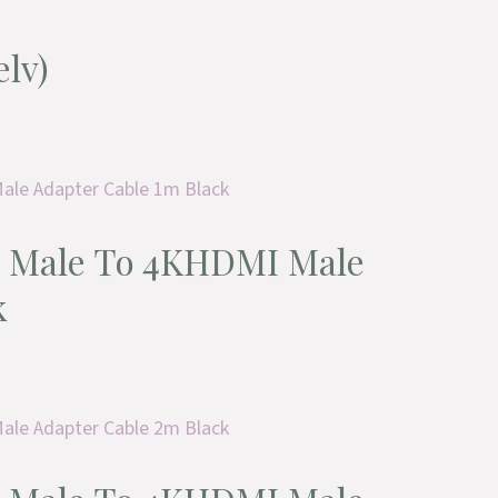
lv)
 Male To 4KHDMI Male
k