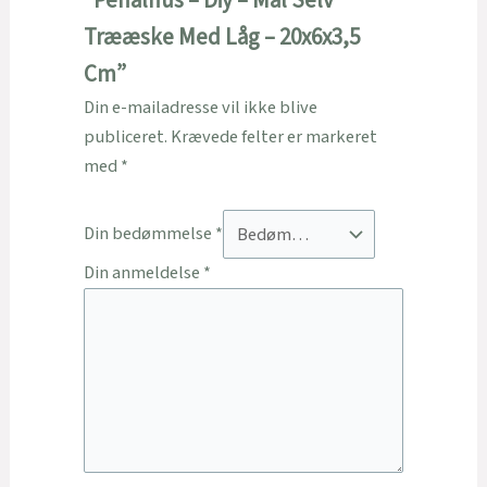
“Penalhus – Diy – Mal Selv
Trææske Med Låg – 20x6x3,5
Cm”
Din e-mailadresse vil ikke blive
publiceret.
Krævede felter er markeret
med
*
Din bedømmelse
*
Din anmeldelse
*