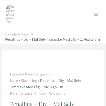
Gå
Main
til
Men
indholdet
Forside
Varer
Penalhus – Diy – Mal Selv Trææske Med Låg – 20x6x3,5 Cm
Forside
/
Kalendergaver til
børn
/
Skoleting
/ Penalhus – Diy – Mal Selv
Trææske Med Låg – 20x6x3,5 Cm
Kalendergaver til børn
,
Skoleting
Penalhus – Diy – Mal Selv