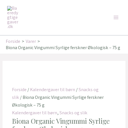
Gå
Main
til
Men
indholdet
Forside
Varer
Biona Organic Vingummi Syrlige ferskner Økologisk – 75 g
Forside
/
Kalendergaver til børn
/
Snacks og
slik
/ Biona Organic Vingummi Syrlige ferskner
Økologisk – 75 g
Kalendergaver til børn
,
Snacks og slik
Biona Organic Vingummi Syrlige