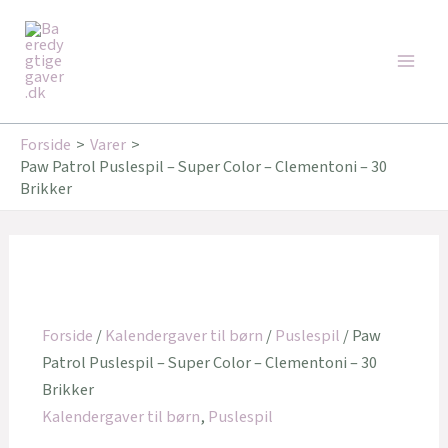
Gå
Den
Den
Main
til
oprindelige
aktuelle
Tilbud!
Tilbud!
Men
indholdet
pris
pris
var:
er:
25,95 kr..
21,95 kr..
Forside
Varer
Paw Patrol Puslespil – Super Color – Clementoni – 30
Brikker
Forside
/
Kalendergaver til børn
/
Puslespil
/ Paw
Patrol Puslespil – Super Color – Clementoni – 30
Brikker
Kalendergaver til børn
,
Puslespil